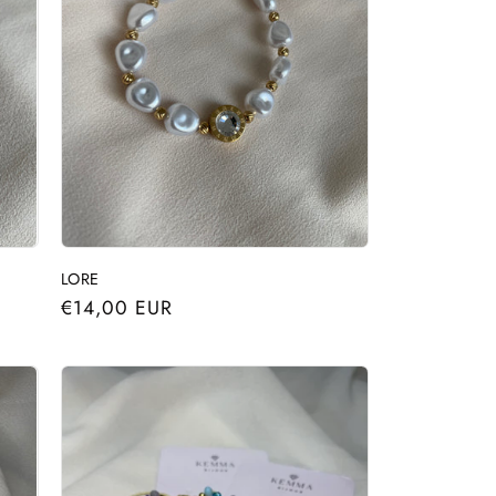
LORE
Precio
€14,00 EUR
habitual