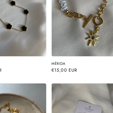
MÉRIDA
R
Precio
€15,00 EUR
habitual