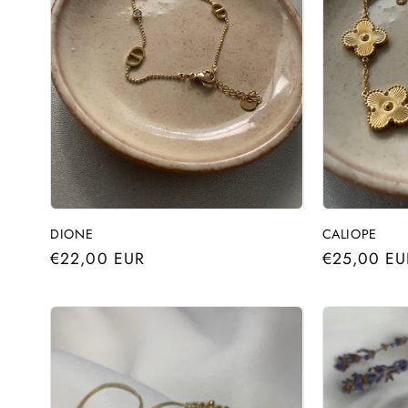
DIONE
CALIOPE
Precio
€22,00 EUR
Precio
€25,00 EU
habitual
habitual