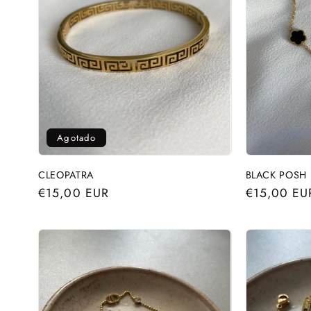
c
i
ó
n
Agotado
:
CLEOPATRA
BLACK POSH
Precio
€15,00 EUR
Precio
€15,00 EU
habitual
habitual