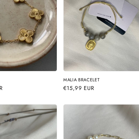
MALIA BRACELET
R
Precio
€15,99 EUR
habitual