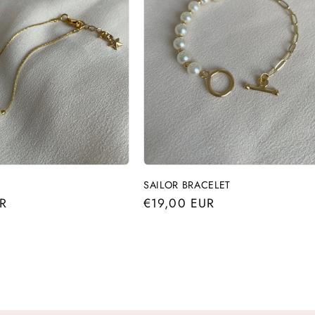
SAILOR BRACELET
R
Precio
€19,00 EUR
habitual