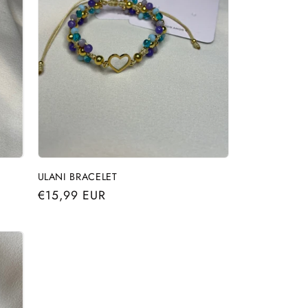
ULANI BRACELET
Precio
€15,99 EUR
habitual