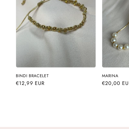
BINDI BRACELET
MARINA
Precio
€12,99 EUR
Precio
€20,00 EU
habitual
habitual