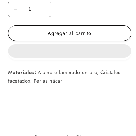
Reducir
Aumentar
cantidad
cantidad
para
para
Agregar al carrito
LEONOR
LEONOR
Materiales:
Alambre laminado en oro, Cristales
facetados, Perlas nácar