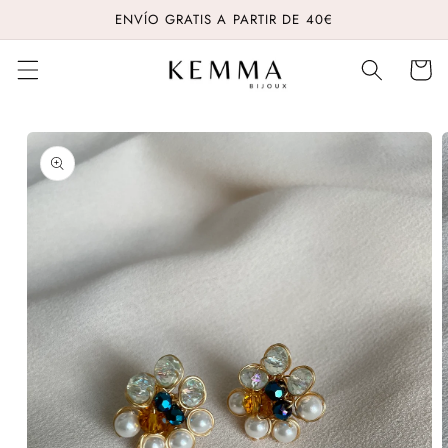
Ir
ENVÍO GRATIS A PARTIR DE 40€
directamente
al contenido
Carrito
Ir
directamente
a la
información
del producto