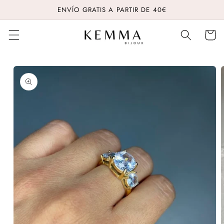
Ir
ENVÍO GRATIS A PARTIR DE 40€
directamente
al contenido
Carrito
Ir
directamente
a la
información
del producto