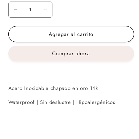
Reducir
Aumentar
cantidad
cantidad
para
para
Agregar al carrito
CRISTAL
CRISTAL
Ring
Ring
Comprar ahora
Acero Inoxidable chapado en oro 14k
Waterproof | Sin deslustre | Hipoalergénicos