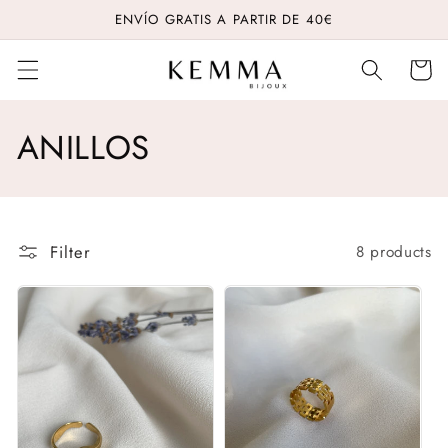
Skip to
ENVÍO GRATIS A PARTIR DE 40€
content
Cart
C
ANILLOS
o
l
Filter
8 products
l
e
c
t
i