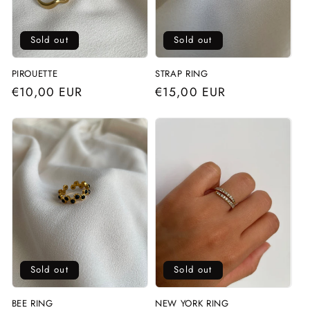
o
Sold out
Sold out
n
:
PIROUETTE
STRAP RING
Regular
€10,00 EUR
Regular
€15,00 EUR
price
price
Sold out
Sold out
BEE RING
NEW YORK RING