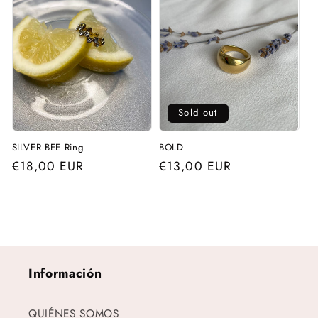
Sold out
SILVER BEE Ring
BOLD
Regular
€18,00 EUR
Regular
€13,00 EUR
price
price
Información
QUIÉNES SOMOS