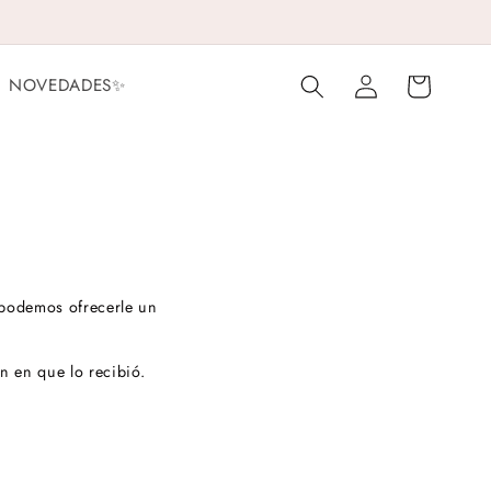
Log
Cart
NOVEDADES✨
in
 podemos ofrecerle un
n en que lo recibió.