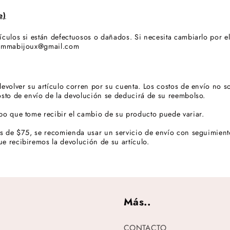
e)
ículos si están defectuosos o dañados. Si necesita cambiarlo por e
 kemmabijoux@gmail.com
devolver su artículo corren por su cuenta. Los costos de envío no s
osto de envío de la devolución se deducirá de su reembolso.
po que tome recibir el cambio de su producto puede variar.
ás de $75, se recomienda usar un servicio de envío con seguimien
e recibiremos la devolución de su artículo.
Más..
CONTACTO